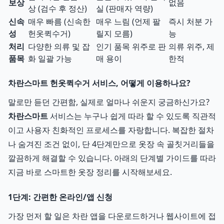
보상
없음
상 (검수 후 정산)
실 (판매자 역량)
신속
매우 빠름 (신속한
매우 느림 (언제 팔
즉시 처분 가
성
헌옷퀵수거)
릴지 모름)
능
처리
다양한 의류 및 잡
인기 품목 위주로 판
의류 위주, 제
품목
화 일괄 가능
매 용이
한적
차란스마트 헌옷퀵수거 서비스, 어떻게 이용하나요?
말로만 듣던 간편함, 실제로 얼마나 쉬운지 궁금하신가요?
차란스마트
서비스는 누구나 쉽게 따라 할 수 있도록 직관적
이고 사용자 친화적인 프로세스를 자랑합니다. 복잡한 절차
나 숨겨진 조건 없이, 단 4단계만으로 옷장 속 골칫거리들을
깔끔하게 해결할 수 있습니다. 아래의 단계별 가이드를 따라
지금 바로 스마트한 옷장 정리를 시작해보세요.
1단계: 간편한 온라인/앱 신청
가장 먼저 할 일은 차란 앱을 다운로드하거나 웹사이트에 접