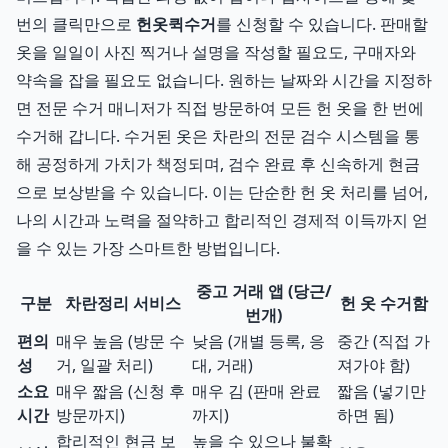
번의 클릭만으로
헌옷퀵수거
를 신청할 수 있습니다. 판매할
옷을 일일이 사진 찍거나 설명을 작성할 필요도, 구매자와
약속을 잡을 필요도 없습니다. 원하는 날짜와 시간을 지정하
면 전문 수거 매니저가 직접 방문하여 모든 헌 옷을 한 번에
수거해 갑니다. 수거된 옷은 차란의 전문 검수 시스템을 통
해 공정하게 가치가 책정되며, 검수 완료 후 신속하게 현금
으로 보상받을 수 있습니다. 이는 단순한 헌 옷 처리를 넘어,
나의 시간과 노력을 절약하고 합리적인 경제적 이득까지 얻
을 수 있는 가장 스마트한 방법입니다.
중고 거래 앱 (당근/
구분
차란정리 서비스
헌 옷 수거함
번개)
편의
매우 높음 (방문 수
낮음 (개별 등록, 응
중간 (직접 가
성
거, 일괄 처리)
대, 거래)
져가야 함)
소요
매우 짧음 (신청 후
매우 김 (판매 완료
짧음 (넣기만
시간
방문까지)
까지)
하면 됨)
합리적인 현금 보
높을 수 있으나 불확