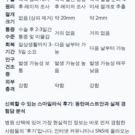
원리
후 레이저 조사
후 레이저 조사
미세 절개로 추출
절개
없음 (상피 제거)
약 20mm
약 2mm
크기
통증
수술 후 2-3일간
거의 없음
거의 없음
수준
통증 및 이물감
회복
일상생활까지 3-
다음 날부터 가
다음 날부터 가능
기간
5일 소요
능
안구
발생 가능성 보
발생 가능성 높
발생 가능성 매우
건조
통
음
낮음
증
외부
강함
약함
강함
충격
신뢰할 수 있는 스마일라식 후기: 동탄퍼스트안과 실제 경
험담 분석
병원 선택에 있어 가장 현실적인 정보는 바로 먼저 경험한
사람들의 '후기'입니다. 인터넷 커뮤니티나 SNS에 올라오는