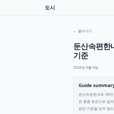
도시
← 돌아가기
둔산속편한내
기준
2026년 6월 9일
Guide summar
둔산속편한내과: 45만 
은 종종 뒷전으로 밀려
판단 기준을 먼저 정리