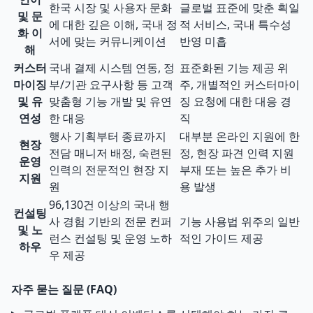
한국 시장 및 사용자 문화
글로벌 표준에 맞춘 획일
및 문
에 대한 깊은 이해, 국내 정
적 서비스, 국내 특수성
화 이
서에 맞는 커뮤니케이션
반영 미흡
해
커스터
국내 결제 시스템 연동, 정
표준화된 기능 제공 위
마이징
부/기관 요구사항 등 고객
주, 개별적인 커스터마이
및 유
맞춤형 기능 개발 및 유연
징 요청에 대한 대응 경
연성
한 대응
직
행사 기획부터 종료까지
대부분 온라인 지원에 한
현장
전담 매니저 배정, 숙련된
정, 현장 파견 인력 지원
운영
인력의 전문적인 현장 지
부재 또는 높은 추가 비
지원
원
용 발생
96,130건 이상의 국내 행
컨설팅
사 경험 기반의 전문 컨퍼
기능 사용법 위주의 일반
및 노
런스 컨설팅 및 운영 노하
적인 가이드 제공
하우
우 제공
자주 묻는 질문 (FAQ)