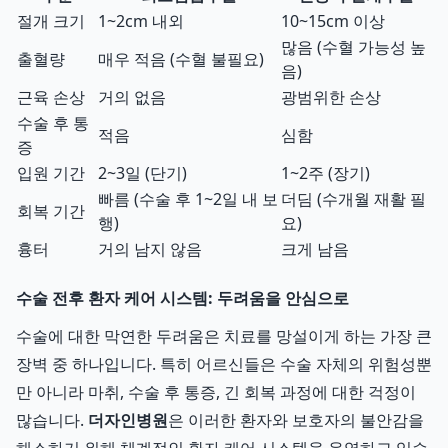
절개 크기
1~2cm 내외
10~15cm 이상
많음 (수혈 가능성 높
출혈량
매우 적음 (수혈 불필요)
음)
근육 손상
거의 없음
광범위한 손상
수술 후 통
적음
심함
증
입원 기간
2~3일 (단기)
1~2주 (장기)
빠름 (수술 후 1~2일 내 보
더딤 (수개월 재활 필
회복 기간
행)
요)
흉터
거의 남지 않음
크게 남음
수술 전후 환자 케어 시스템: 두려움을 안심으로
수술에 대한 막연한 두려움은 치료를 망설이게 하는 가장 큰
장벽 중 하나입니다. 특히 어르신들은 수술 자체의 위험성뿐
만 아니라 마취, 수술 후 통증, 긴 회복 과정에 대한 걱정이
많습니다.
더자인병원
은 이러한 환자와 보호자의 불안감을