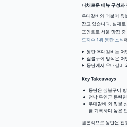
다채로운 메뉴 구성과 
우대갈비와 더불어 짚불
잡고 있습니다. 실제로 
포인트로 서울 맛집 중 
드지수 1위 몽탄 소식
몽탄 우대갈비는 어
짚불구이 방식은 어
몽탄에서 우대갈비 
Key Takeaways
몽탄은 짚불구이 방
전남 무안군 몽탄면
우대갈비 외 짚불 삼
를 기록하며 높은 
결론적으로 몽탄은 전