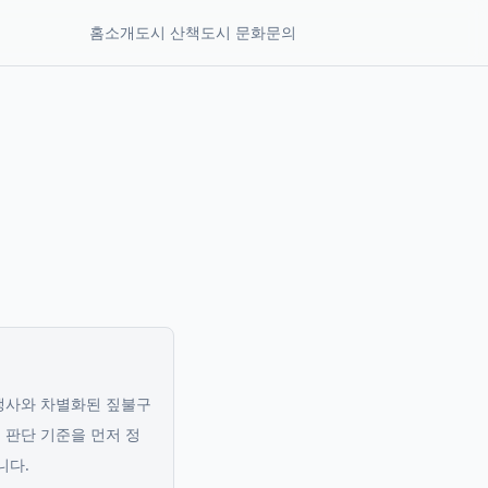
홈
소개
도시 산책
도시 문화
문의
:
타 경쟁사와 차별화된 짚불구
 판단 기준을 먼저 정
니다.