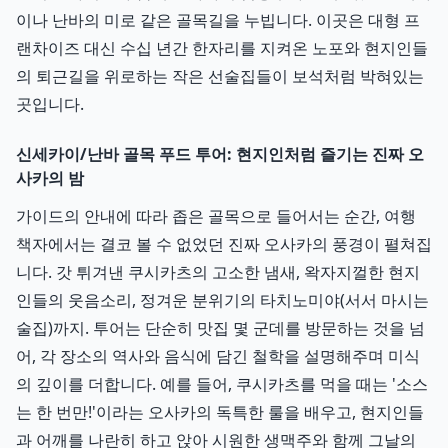
이나 난바의 미로 같은 골목길을 누빕니다. 이곳은 대형 프
랜차이즈 대신 수십 년간 한자리를 지켜온 노포와 현지인들
의 퇴근길을 위로하는 작은 선술집들이 보석처럼 박혀있는
곳입니다.
신세카이/난바 골목 푸드 투어: 현지인처럼 즐기는 진짜 오
사카의 밤
가이드의 안내에 따라 좁은 골목으로 들어서는 순간, 여행
책자에서는 결코 볼 수 없었던 진짜 오사카의 풍경이 펼쳐집
니다. 갓 튀겨낸 쿠시카츠의 고소한 냄새, 왁자지껄한 현지
인들의 웃음소리, 정겨운 분위기의 타치노미야(서서 마시는
술집)까지. 투어는 단순히 맛집 몇 군데를 방문하는 것을 넘
어, 각 장소의 역사와 음식에 담긴 철학을 설명해주며 미식
의 깊이를 더합니다. 예를 들어, 쿠시카츠를 먹을 때는 '소스
는 한 번만!'이라는 오사카의 독특한 룰을 배우고, 현지인들
과 어깨를 나란히 하고 앉아 시원한 생맥주와 함께 그날의