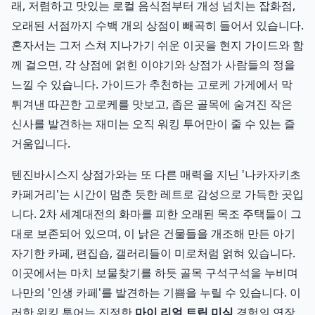
래, 저렴하고 맛있는 로컬 음식점부터 개성 넘치는 잡화점,
오래된 서점까지 수백 개의 상점이 빼곡히 들어서 있습니다.
혼자서는 그저 스쳐 지나가기 쉬운 이곳을 현지 가이드와 함
께 걸으면, 각 상점에 얽힌 이야기와 상점가 사람들의 정을
느낄 수 있습니다. 가이드가 추천하는 고로케 가게에서 막
튀겨낸 따끈한 고로케를 맛보고, 좁은 골목에 숨겨진 작은
신사를 발견하는 재미는 오직 워킹 투어만이 줄 수 있는 즐
거움입니다.
텐진바시스지 상점가와는 또 다른 매력을 지닌 '나카자키초
카페거리'는 시간이 멈춘 듯한 레트로 감성으로 가득한 곳입
니다. 2차 세계대전의 화마를 피한 오래된 목조 주택들이 그
대로 보존되어 있으며, 이 낡은 건물들을 개조해 만든 아기
자기한 카페, 편집숍, 갤러리들이 미로처럼 얽혀 있습니다.
이곳에서는 마치 보물찾기를 하듯 골목 구석구석을 누비며
나만의 '인생 카페'를 발견하는 기쁨을 누릴 수 있습니다. 이
러한 워킹 투어는 진정한
마이 리얼 트립 미식
경험의 연장