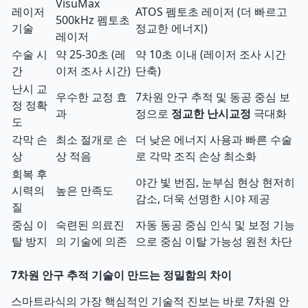
VisuMax
레이저
ATOS 펨토초 레이저 (더 빠르고
500kHz 펨토초
기술
정교한 에너지)
레이저
수술 시
약 25-30초 (레
약 10초 이내 (레이저 조사 시간
간
이저 조사 시간)
단축)
난시 교
우수한 교정 효
7차원 안구 추적 및 동공 중심 보
정 정확
과
정으로
정교한 난시교정
극대화
도
각막 손
최소 절개로 손
더 낮은 에너지 사용과 빠른 수술
상
상 적음
로 각막 조직 손상 최소화
회복 후
야간 빛 번짐, 눈부심 현상 현저히
시력의
높은 만족도
감소, 더욱 선명한 시야 제공
질
중심 이
숙련된 의료진
자동 동공 중심 인식 및 보정 기능
탈 방지
의 기술에 의존
으로 중심 이탈 가능성 원천 차단
7차원 안구 추적 기술이 만드는 정밀함의 차이
스마트라식의 가장 핵심적인 기술적 진보는 바로 7차원 안